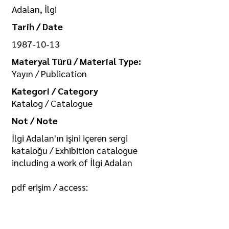
Adalan, İlgi
Tarih / Date
1987-10-13
Materyal Türü / Material Type:
Yayın / Publication
Kategori / Category
Katalog / Catalogue
Not / Note
İlgi Adalan'ın işini içeren sergi
kataloğu / Exhibition catalogue
including a work of İlgi Adalan
pdf erişim / access:
https://drive.google.com/file/d/18k
gBDZ4nZzFq1FKb3UKzkcWl_APqV9