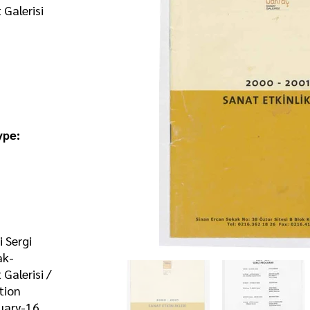
Galerisi
ype:
 Sergi
ak-
Galerisi /
tion
nuary-16