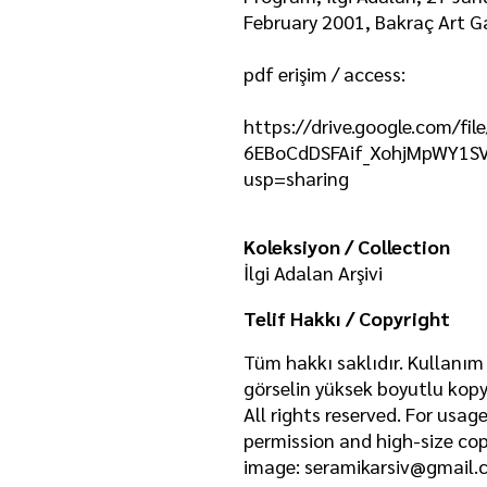
February 2001, Bakraç Art Ga
pdf erişim / access:
https://drive.google.com/fil
6EBoCdDSFAif_XohjMpWY1SV
usp=sharing
Koleksiyon / Collection
İlgi Adalan Arşivi
Telif Hakkı / Copyright
Tüm hakkı saklıdır. Kullanım 
görselin yüksek boyutlu kopya
All rights reserved. For usag
permission and high-size cop
image:
seramikarsiv@gmail.