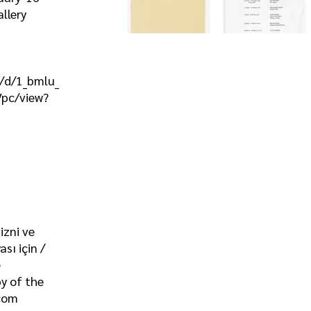
llery
e/d/1_bmlu_
pc/view?
izni ve
sı için /
e
y of the
com