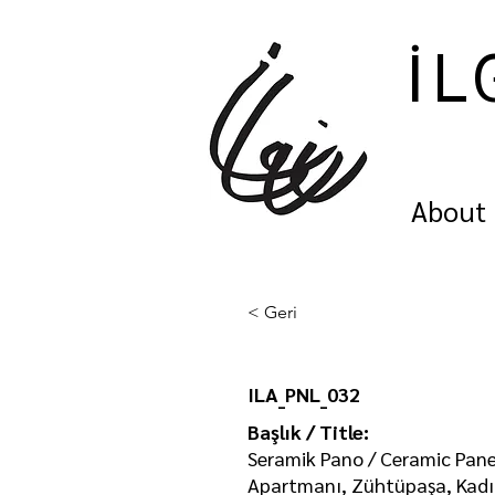
İL
About
< Geri
ILA_PNL_032
Başlık / Title:
Seramik Pano / Ceramic Pane
Apartmanı, Zühtüpaşa, Kad