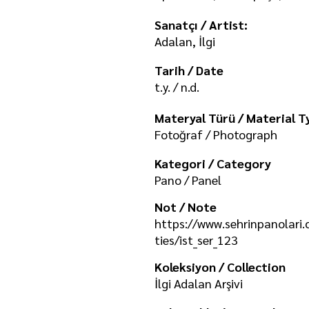
Sanatçı / Artist:
Adalan, İlgi
Tarih / Date
t.y. / n.d.
Materyal Türü / Material T
Fotoğraf / Photograph
Kategori / Category
Pano / Panel
Not / Note
https://www.sehrinpanolari
ties/ist_ser_123
Koleksiyon / Collection
İlgi Adalan Arşivi