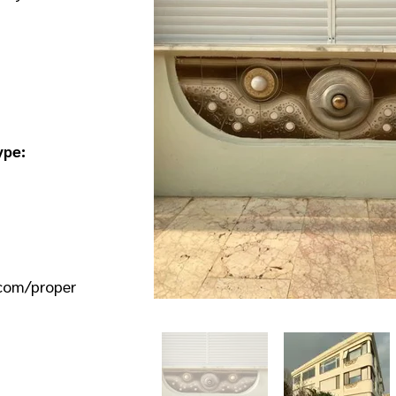
ype:
.com/proper