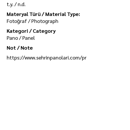
t.y. / n.d.
Materyal Türü / Material Type:
Fotoğraf / Photograph
Kategori / Category
Pano / Panel
Not / Note
https://www.sehrinpanolari.com/pr
operties/ist_ser_079
Koleksiyon / Collection
İlgi Adalan Arşivi
Telif Hakkı / Copyright
Tüm hakkı saklıdır. Kullanım izni ve
görselin yüksek boyutlu kopyası için
/ All rights reserved. For usage
permission and high-size copy of