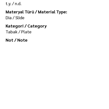
t.y. / n.d.
Materyal Türü / Material Type:
Dia / Slide
Kategori / Category
Tabak / Plate
Not / Note
-
Koleksiyon / Collection
İlgi Adalan Arşivi
Telif Hakkı / Copyright
Tüm hakkı saklıdır. Kullanım izni ve
görselin yüksek boyutlu kopyası için
/ All rights reserved. For usage
permission and high-size copy of
the image: