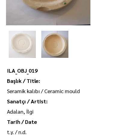
ILA_OBJ_019
Başlık / Title:
Seramik kalıbı / Ceramic mould
Sanatçı / Artist:
Adalan, İlgi
Tarih / Date
t.y. / n.d.