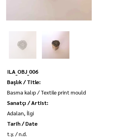
ILA_OBJ_006
Başlık / Title:
Basma kalıp / Textile print mould
Sanatçı / Artist:
Adalan, İlgi
Tarih / Date
t.y. / n.d.