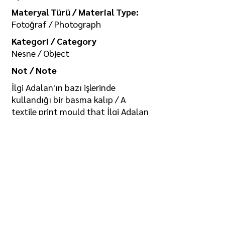
Materyal Türü / Material Type:
Fotoğraf / Photograph
Kategori / Category
Nesne / Object
Not / Note
İlgi Adalan'ın bazı işlerinde
kullandığı bir basma kalıp / A
textile print mould that İlgi Adalan
uses in some of his works
Koleksiyon / Collection
İlgi Adalan Arşivi
Telif Hakkı / Copyright
Tüm hakkı saklıdır. Kullanım izni ve
görselin yüksek boyutlu kopyası için
/ All rights reserved. For usage