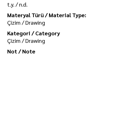
t.y. / n.d.
Materyal Türü / Material Type:
Çizim / Drawing
Kategori / Category
Çizim / Drawing
Not / Note
Koleksiyon / Collection
İlgi Adalan Arşivi
Telif Hakkı / Copyright
Tüm hakkı saklıdır. Kullanım izni ve
görselin yüksek boyutlu kopyası için
/ All rights reserved. For usage
permission and high-size copy of
the image: