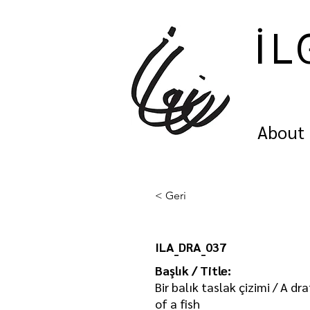
İL
About
< Geri
ILA_DRA_037
Başlık / Title:
Bir balık taslak çizimi / A dr
of a fish