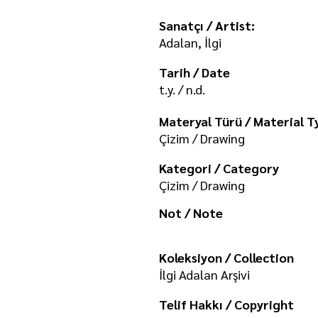
Sanatçı / Artist:
Adalan, İlgi
Tarih / Date
t.y. / n.d.
Materyal Türü / Material T
Çizim / Drawing
Kategori / Category
Çizim / Drawing
Not / Note
Koleksiyon / Collection
İlgi Adalan Arşivi
Telif Hakkı / Copyright