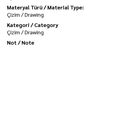
Materyal Türü / Material Type:
Çizim / Drawing
Kategori / Category
Çizim / Drawing
Not / Note
Koleksiyon / Collection
İlgi Adalan Arşivi
Telif Hakkı / Copyright
Tüm hakkı saklıdır. Kullanım izni ve
görselin yüksek boyutlu kopyası için
/ All rights reserved. For usage
permission and high-size copy of
the image:
seramikarsiv@gmail.com