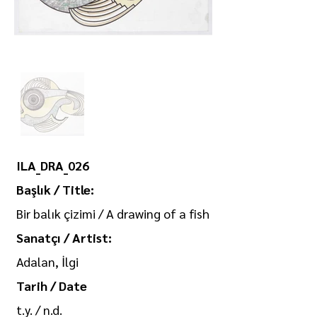
ILA_DRA_026
Başlık / Title:
Bir balık çizimi / A drawing of a fish
Sanatçı / Artist:
Adalan, İlgi
Tarih / Date
t.y. / n.d.