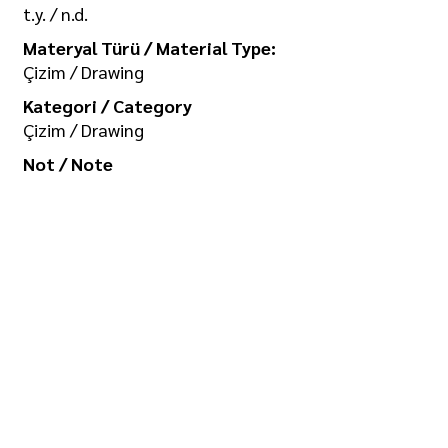
t.y. / n.d.
Materyal Türü / Material Type:
Çizim / Drawing
Kategori / Category
Çizim / Drawing
Not / Note
Koleksiyon / Collection
İlgi Adalan Arşivi
Telif Hakkı / Copyright
Tüm hakkı saklıdır. Kullanım izni ve
görselin yüksek boyutlu kopyası için
/ All rights reserved. For usage
permission and high-size copy of
the image: