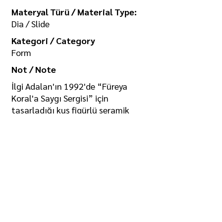
Materyal Türü / Material Type:
Dia / Slide
Kategori / Category
Form
Not / Note
İlgi Adalan'ın 1992'de “Füreya
Koral'a Saygı Sergisi” için
tasarladığı kuş figürlü seramik
pano
Koleksiyon / Collection
İlgi Adalan Arşivi
Telif Hakkı / Copyright
Tüm hakkı saklıdır. Kullanım izni ve
görselin yüksek boyutlu kopyası için
/ All rights reserved. For usage