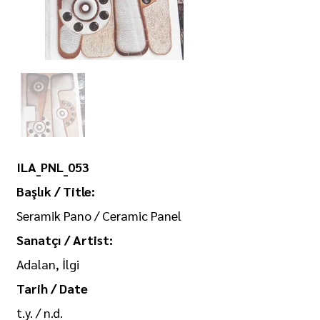
ILA_PNL_053
Başlık / Title:
Seramik Pano / Ceramic Panel
Sanatçı / Artist:
Adalan, İlgi
Tarih / Date
t.y. / n.d.