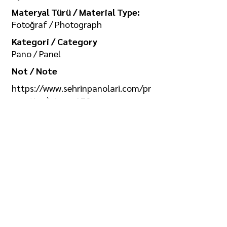
Materyal Türü / Material Type:
Fotoğraf / Photograph
Kategori / Category
Pano / Panel
Not / Note
https://www.sehrinpanolari.com/pr
operties/ist_ser_170
Koleksiyon / Collection
İlgi Adalan Arşivi
Telif Hakkı / Copyright
Tüm hakkı saklıdır. Kullanım izni ve
görselin yüksek boyutlu kopyası için
/ All rights reserved. For usage
permission and high-size copy of
the image: