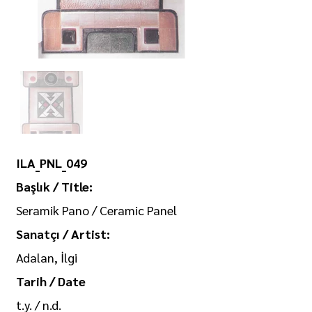
ILA_PNL_049
Başlık / Title:
Seramik Pano / Ceramic Panel
Sanatçı / Artist:
Adalan, İlgi
Tarih / Date
t.y. / n.d.