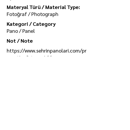
Materyal Türü / Material Type:
Fotoğraf / Photograph
Kategori / Category
Pano / Panel
Not / Note
https://www.sehrinpanolari.com/pr
operties/ist_ser_166
Koleksiyon / Collection
İlgi Adalan Arşivi
Telif Hakkı / Copyright
Tüm hakkı saklıdır. Kullanım izni ve
görselin yüksek boyutlu kopyası için
/ All rights reserved. For usage
permission and high-size copy of
the image: