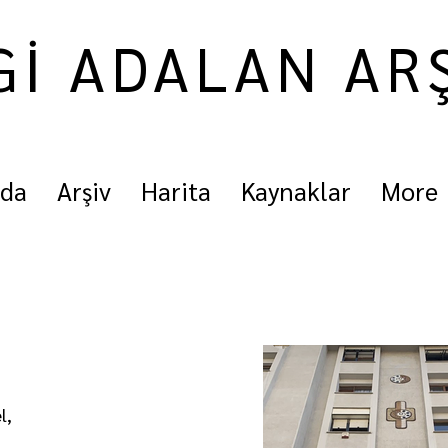
Gİ ADALAN AR
nda
Arşiv
Harita
Kaynaklar
More
l,