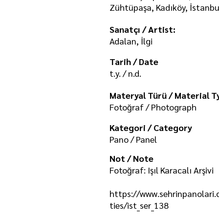
Zühtüpaşa, Kadıköy, İstanbu
Sanatçı / Artist:
Adalan, İlgi
Tarih / Date
t.y. / n.d.
Materyal Türü / Material T
Fotoğraf / Photograph
Kategori / Category
Pano / Panel
Not / Note
Fotoğraf: Işıl Karacalı Arşivi
https://www.sehrinpanolari
ties/ist_ser_138