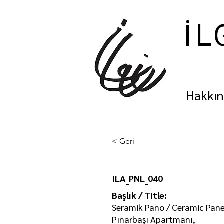
İL
Hakkı
< Geri
ILA_PNL_040
Başlık / Title:
Seramik Pano / Ceramic Pane
Pınarbaşı Apartmanı,