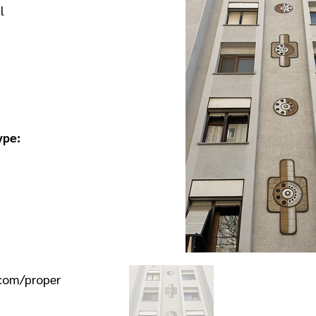
l
ype:
.com/proper