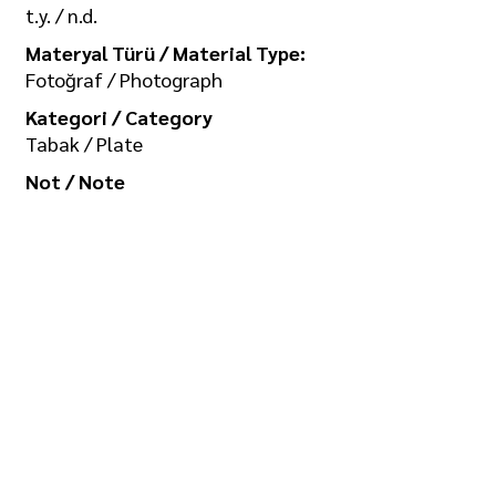
t.y. / n.d.
Materyal Türü / Material Type:
Fotoğraf / Photograph
Kategori / Category
Tabak / Plate
Not / Note
-
Koleksiyon / Collection
İlgi Adalan Arşivi
Telif Hakkı / Copyright
Tüm hakkı saklıdır. Kullanım izni ve
görselin yüksek boyutlu kopyası için
/ All rights reserved. For usage
permission and high-size copy of
the image: