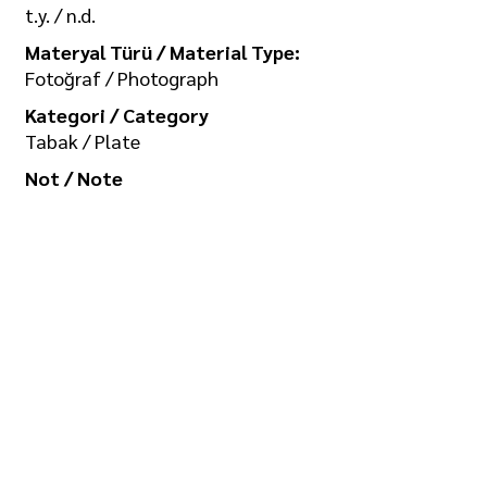
t.y. / n.d.
Materyal Türü / Material Type:
Fotoğraf / Photograph
Kategori / Category
Tabak / Plate
Not / Note
-
Koleksiyon / Collection
İlgi Adalan Arşivi
Telif Hakkı / Copyright
Tüm hakkı saklıdır. Kullanım izni ve
görselin yüksek boyutlu kopyası için
/ All rights reserved. For usage
permission and high-size copy of
the image: