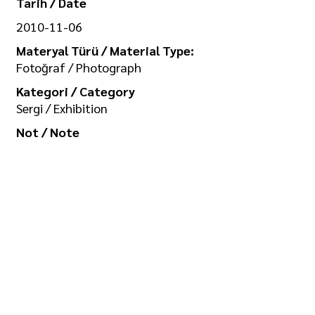
Tarih / Date
2010-11-06
Materyal Türü / Material Type:
Fotoğraf / Photograph
Kategori / Category
Sergi / Exhibition
Not / Note
-
Koleksiyon / Collection
İlgi Adalan Arşivi
Telif Hakkı / Copyright
Tüm hakkı saklıdır. Kullanım izni ve
görselin yüksek boyutlu kopyası için
/ All rights reserved. For usage
permission and high-size copy of