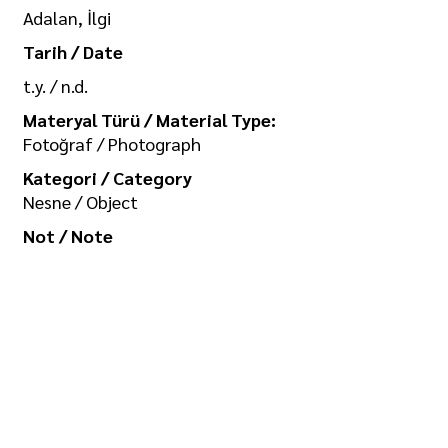
Adalan, İlgi
Tarih / Date
t.y. / n.d.
Materyal Türü / Material Type:
Fotoğraf / Photograph
Kategori / Category
Nesne / Object
Not / Note
-
Koleksiyon / Collection
İlgi Adalan Arşivi
Telif Hakkı / Copyright
Tüm hakkı saklıdır. Kullanım izni ve
görselin yüksek boyutlu kopyası için