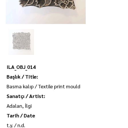
ILA_OBJ_014
Başlık / Title:
Basma kalıp / Textile print mould
Sanatçı / Artist:
Adalan, İlgi
Tarih / Date
t.y. / n.d.