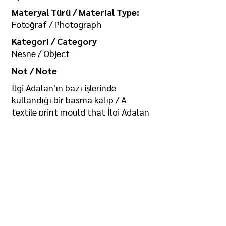
Materyal Türü / Material Type:
Fotoğraf / Photograph
Kategori / Category
Nesne / Object
Not / Note
İlgi Adalan'ın bazı işlerinde
kullandığı bir basma kalıp / A
textile print mould that İlgi Adalan
uses in some of his works
Koleksiyon / Collection
İlgi Adalan Arşivi
Telif Hakkı / Copyright
Tüm hakkı saklıdır. Kullanım izni ve
görselin yüksek boyutlu kopyası için
/ All rights reserved. For usage