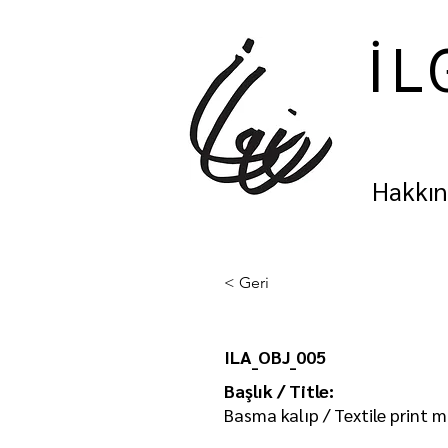
İL
Hakkı
< Geri
ILA_OBJ_005
Başlık / Title:
Basma kalıp / Textile print 