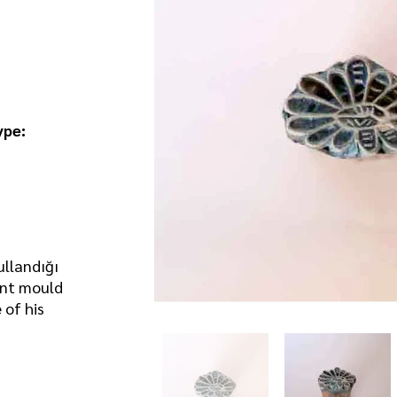
ype:
kullandığı
rint mould
 of his