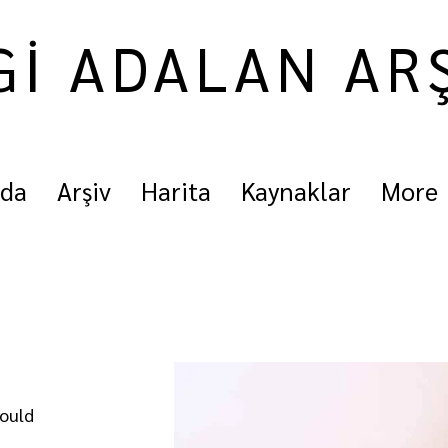
Gİ ADALAN AR
nda
Arşiv
Harita
Kaynaklar
More
mould