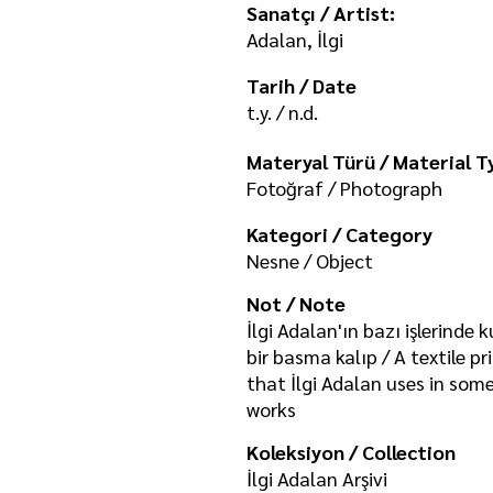
Sanatçı / Artist:
Adalan, İlgi
Tarih / Date
t.y. / n.d.
Materyal Türü / Material T
Fotoğraf / Photograph
Kategori / Category
Nesne / Object
Not / Note
İlgi Adalan'ın bazı işlerinde 
bir basma kalıp / A textile p
that İlgi Adalan uses in some
works
Koleksiyon / Collection
İlgi Adalan Arşivi