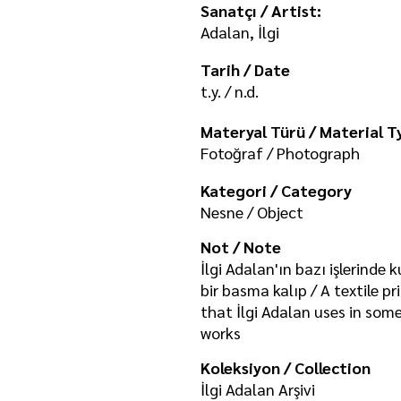
Sanatçı / Artist:
Adalan, İlgi
Tarih / Date
t.y. / n.d.
Materyal Türü / Material T
Fotoğraf / Photograph
Kategori / Category
Nesne / Object
Not / Note
İlgi Adalan'ın bazı işlerinde 
bir basma kalıp / A textile p
that İlgi Adalan uses in some
works
Koleksiyon / Collection
İlgi Adalan Arşivi