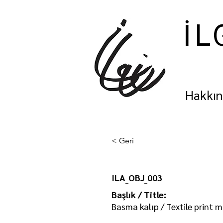
İL
Hakkı
< Geri
ILA_OBJ_003
Başlık / Title:
Basma kalıp / Textile print 