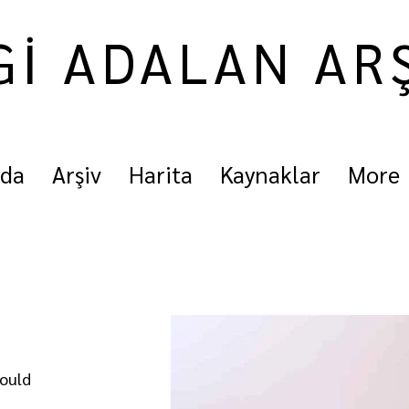
Gİ ADALAN AR
nda
Arşiv
Harita
Kaynaklar
More
mould