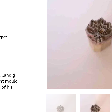
ype:
kullandığı
rint mould
 of his