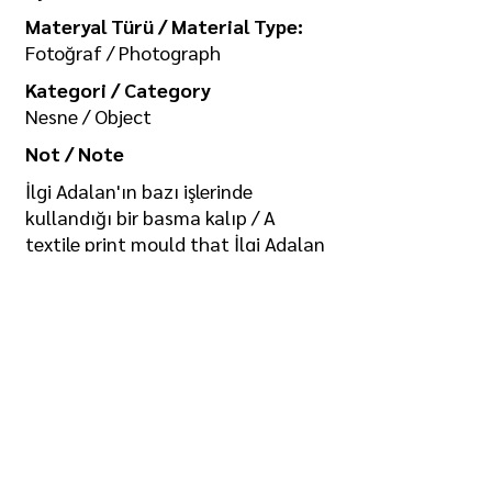
Materyal Türü / Material Type:
Fotoğraf / Photograph
Kategori / Category
Nesne / Object
Not / Note
İlgi Adalan'ın bazı işlerinde
kullandığı bir basma kalıp / A
textile print mould that İlgi Adalan
uses in some of his works
Koleksiyon / Collection
İlgi Adalan Arşivi
Telif Hakkı / Copyright
Tüm hakkı saklıdır. Kullanım izni ve
görselin yüksek boyutlu kopyası için
/ All rights reserved. For usage