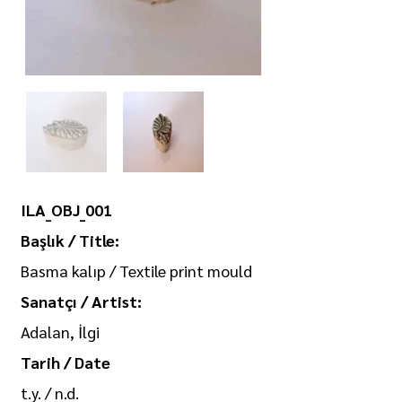
ILA_OBJ_001
Başlık / Title:
Basma kalıp / Textile print mould
Sanatçı / Artist:
Adalan, İlgi
Tarih / Date
t.y. / n.d.