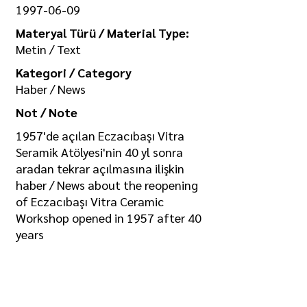
1997-06-09
Materyal Türü / Material Type:
Metin / Text
Kategori / Category
Haber / News
Not / Note
1957'de açılan Eczacıbaşı Vitra
Seramik Atölyesi'nin 40 yl sonra
aradan tekrar açılmasına ilişkin
haber / News about the reopening
of Eczacıbaşı Vitra Ceramic
Workshop opened in 1957 after 40
years
https://drive.google.com/file/d/1Hg
2j8yuaPCgysmm3Ckm8f805EghU6
2dq/view?usp=sharing