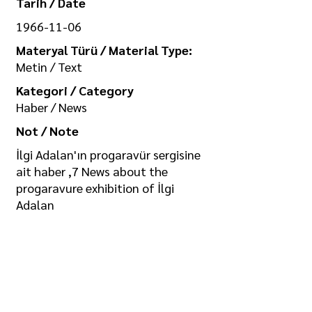
Tarih / Date
1966-11-06
Materyal Türü / Material Type:
Metin / Text
Kategori / Category
Haber / News
Not / Note
İlgi Adalan'ın progaravür sergisine
ait haber ,7 News about the
progaravure exhibition of İlgi
Adalan
https://drive.google.com/file/d/1fb
AhzDfIiSPI9weaQHLLxOFZyuY7tsye
/view?usp=sharing
Koleksiyon / Collection