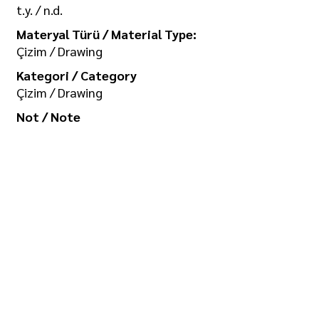
t.y. / n.d.
Materyal Türü / Material Type:
Çizim / Drawing
Kategori / Category
Çizim / Drawing
Not / Note
Koleksiyon / Collection
İlgi Adalan Arşivi
Telif Hakkı / Copyright
Tüm hakkı saklıdır. Kullanım izni ve
görselin yüksek boyutlu kopyası için
/ All rights reserved. For usage
permission and high-size copy of
the image: