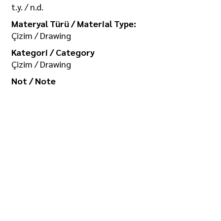
t.y. / n.d.
Materyal Türü / Material Type:
Çizim / Drawing
Kategori / Category
Çizim / Drawing
Not / Note
Koleksiyon / Collection
İlgi Adalan Arşivi
Telif Hakkı / Copyright
Tüm hakkı saklıdır. Kullanım izni ve
görselin yüksek boyutlu kopyası için
/ All rights reserved. For usage
permission and high-size copy of
the image: