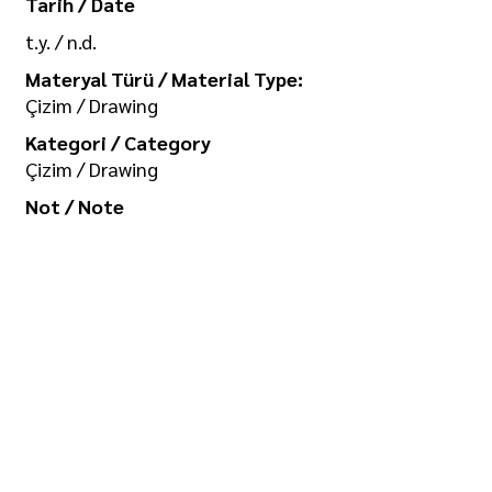
Tarih / Date
t.y. / n.d.
Materyal Türü / Material Type:
Çizim / Drawing
Kategori / Category
Çizim / Drawing
Not / Note
Koleksiyon / Collection
İlgi Adalan Arşivi
Telif Hakkı / Copyright
Tüm hakkı saklıdır. Kullanım izni ve
görselin yüksek boyutlu kopyası için
/ All rights reserved. For usage
permission and high-size copy of