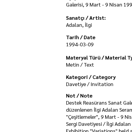
Galerisi, 9 Mart - 9 Nisan 19
Sanatçı / Artist:
Adalan, İlgi
Tarih / Date
1994-03-09
Materyal Türü / Material T
Metin / Text
Kategori / Category
Davetiye / Invitation
Not / Note
Destek Reasürans Sanat Gale
düzenlenen İlgi Adalan Seram
"Çeşitlemeler", 9 Mart - 9 Ni
Sergi Davetiyesi / İlgi Adala
Exhibition "Variations" held 