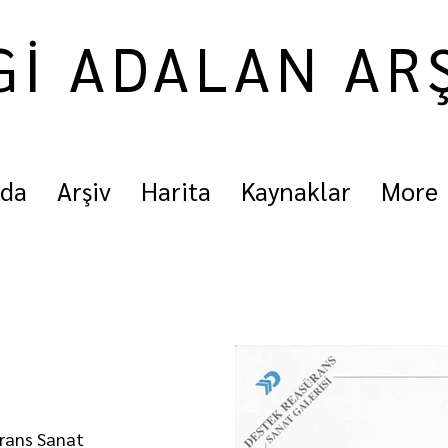
Gİ ADALAN AR
nda
Arşiv
Harita
Kaynaklar
More
ürans Sanat