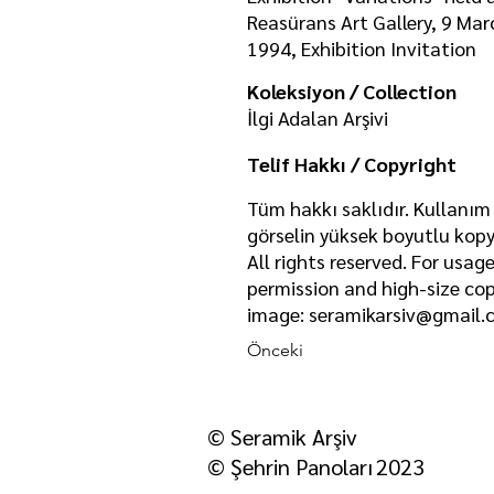
Reasürans Art Gallery, 9 Marc
1994, Exhibition Invitation
Koleksiyon / Collection
İlgi Adalan Arşivi
Telif Hakkı / Copyright
Tüm hakkı saklıdır. Kullanım 
görselin yüksek boyutlu kopya
All rights reserved. For usag
permission and high-size cop
image:
seramikarsiv@gmail.
Önceki
© Seramik Arş
iv
© Şehrin Panoları
2023