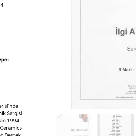
94
ype:
risi'nde
ik Sergisi
san 1994,
n Ceramics
at Destek