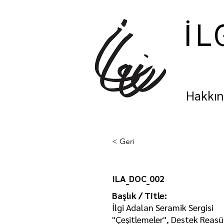
İL
Hakkı
< Geri
ILA_DOC_002
Başlık / Title:
İlgi Adalan Seramik Sergisi
"Çeşitlemeler", Destek Reas