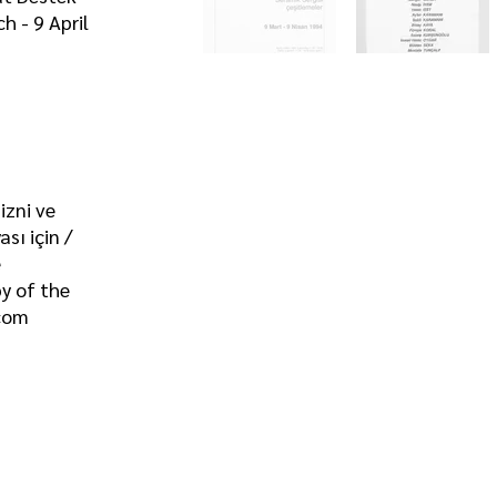
h - 9 April
izni ve
sı için /
e
y of the
com