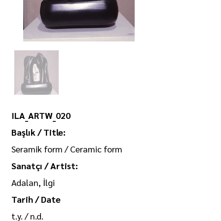
ILA_ARTW_020
Başlık / Title:
Seramik form / Ceramic form
Sanatçı / Artist:
Adalan, İlgi
Tarih / Date
t.y. / n.d.