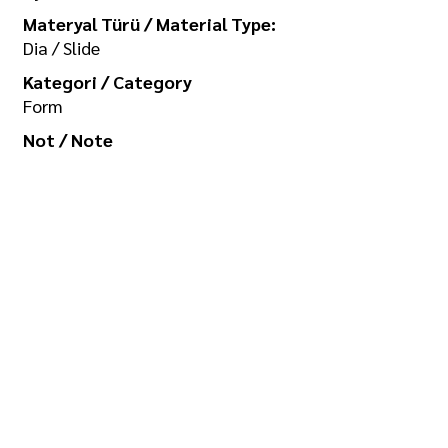
Materyal Türü / Material Type:
Dia / Slide
Kategori / Category
Form
Not / Note
Koleksiyon / Collection
İlgi Adalan Arşivi
Telif Hakkı / Copyright
Tüm hakkı saklıdır. Kullanım izni ve
görselin yüksek boyutlu kopyası için
/ All rights reserved. For usage
permission and high-size copy of
the image:
seramikarsiv@gmail.com