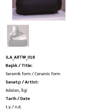
ILA_ARTW_018
Başlık / Title:
Seramik form / Ceramic form
Sanatçı / Artist:
Adalan, İlgi
Tarih / Date
t.y. / n.d.