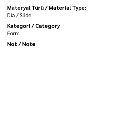
Materyal Türü / Material Type:
Dia / Slide
Kategori / Category
Form
Not / Note
Koleksiyon / Collection
İlgi Adalan Arşivi
Telif Hakkı / Copyright
Tüm hakkı saklıdır. Kullanım izni ve
görselin yüksek boyutlu kopyası için
/ All rights reserved. For usage
permission and high-size copy of
the image:
seramikarsiv@gmail.com