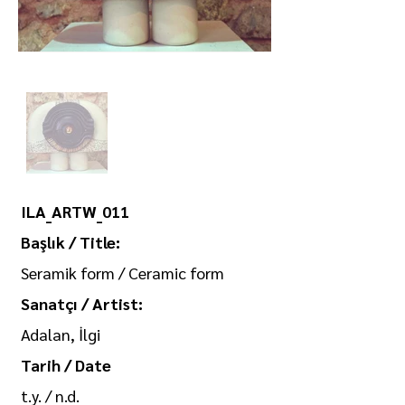
ILA_ARTW_011
Başlık / Title:
Seramik form / Ceramic form
Sanatçı / Artist:
Adalan, İlgi
Tarih / Date
t.y. / n.d.