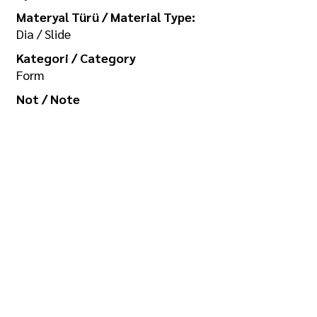
Materyal Türü / Material Type:
Dia / Slide
Kategori / Category
Form
Not / Note
Koleksiyon / Collection
İlgi Adalan Arşivi
Telif Hakkı / Copyright
Tüm hakkı saklıdır. Kullanım izni ve
görselin yüksek boyutlu kopyası için
/ All rights reserved. For usage
permission and high-size copy of
the image:
seramikarsiv@gmail.com