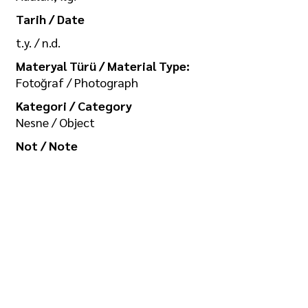
Tarih / Date
t.y. / n.d.
Materyal Türü / Material Type:
Fotoğraf / Photograph
Kategori / Category
Nesne / Object
Not / Note
-
Koleksiyon / Collection
İlgi Adalan Arşivi
Telif Hakkı / Copyright
Tüm hakkı saklıdır. Kullanım izni ve
görselin yüksek boyutlu kopyası için
/ All rights reserved. For usage